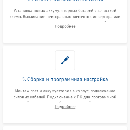
Установка новых аккумуляторных батарей с зачисткой
клемм. Выпаивание неисправных элементов инвертора или
цепи зарядки и монтаж новых радиодеталей.
Подробнее
Восстановление поврежденных токоведущих дорожек и
замена реле.
5. Сборка и программная настройка
Монтаж плат и аккумуляторов в корпус, подключение
силовых кабелей. Подключение к ПК для программной
калибровки констант батареи, настройки порогов
Подробнее
срабатывания AVR и сброса счетчиков старения АКБ.