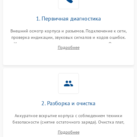
1. Первичная диагностика
Внешний осмотр корпуса и разъемов. Подключение к сети,
проверка индикации, звуковых сигналов и кодов ошибок.
Измерение входного и выходного напряжения. Оценка
Подробнее
реакции ИБП на отключение основного питания без
нагрузки.
2. Разборка и очистка
Аккуратное вскрытие корпуса с соблюдением техники
безопасности (снятие остаточного заряда). Очистка плат,
радиаторов и кулеров от пыли с помощью сжатого воздуха
Подробнее
и кистей для предотвращения перегрева и замыканий.