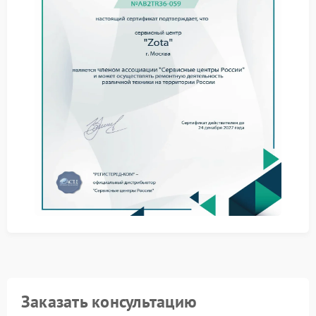
При обнаружении запаха гари сервис Zota
рекомендует действовать оперативно. Вот
пошаговая инструкция:
немедленно отключите ИБП Zota от сети и
отсоедините все подключенные устройства;
дайте устройству остыть в хорошо проветриваемом
помещении;
осмотрите корпус на предмет видимых
повреждений, оплавлений или следов горения;
не пытайтесь включить бесперебойник повторно до
выяснения причины неисправности.
Для устранения проблемы рекомендуем обратиться
в сервисный центр Zota. Специалисты проведут
диагностику и выполнят ремонт Zota с
использованием сертифицированных компонентов.
Не рискуйте безопасностью — доверьте
обслуживание ИБП профессионалам.
Заказать консультацию