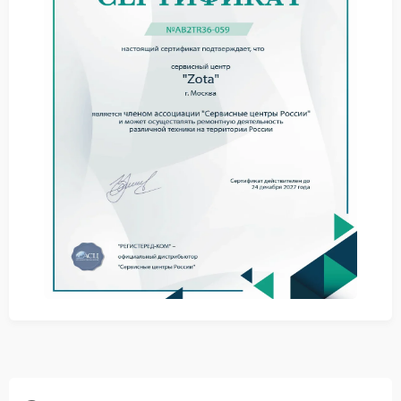
Иногда устройство не реагирует на включение или
работает нестабильно даже при нормальной
нагрузке.
Почему возникает повреждение
Причины могут быть разными. Наиболее
распространенные:
износ изоляции проводов;
перегибы или механические воздействия;
перепады напряжения;
некачественная сборка.
Даже незначительное повреждение может привести
к серьезным последствиям.
Практические рекомендации
При первых признаках стоит ограничить
использование устройства. Не стоит разбирать
корпус без опыта. Лучше исключить нагрузку и
подготовить устройство к диагностике. Такие меры