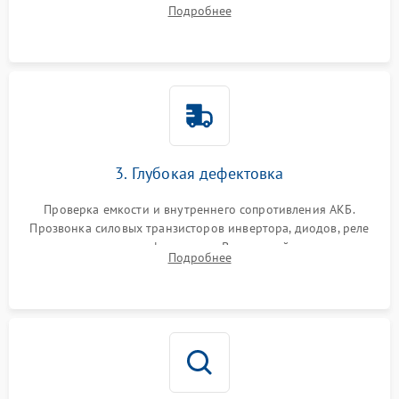
радиаторов и кулеров от пыли с помощью сжатого воздуха
Подробнее
и кистей для предотвращения перегрева и замыканий.
3. Глубокая дефектовка
Проверка емкости и внутреннего сопротивления АКБ.
Прозвонка силовых транзисторов инвертора, диодов, реле
переключения и трансформатора. Визуальный поиск вздутых
Подробнее
конденсаторов и прогаров на печатной плате.