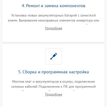
4. Ремонт и замена компонентов
Установка новых аккумуляторных батарей с зачисткой
клемм. Выпаивание неисправных элементов инвертора или
цепи зарядки и монтаж новых радиодеталей.
Подробнее
Восстановление поврежденных токоведущих дорожек и
замена реле.
5. Сборка и программная настройка
Монтаж плат и аккумуляторов в корпус, подключение
силовых кабелей. Подключение к ПК для программной
калибровки констант батареи, настройки порогов
Подробнее
срабатывания AVR и сброса счетчиков старения АКБ.