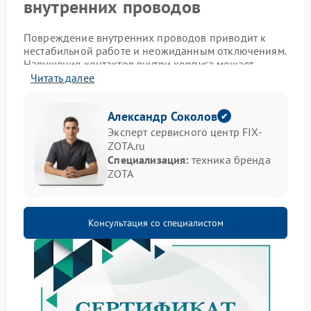
внутренних проводов
Повреждение внутренних проводов приводит к
нестабильной работе и неожиданным отключениям.
Нарушение контактов внутри корпуса мешает
нормальной передаче энергии и делает
Читать далее
бесперебойник ненадежным в ответственный
момент. Такая ситуация требует внимания, так как
Александр Соколов
игнорирование проблемы усиливает износ других
элементов.
Эксперт сервисного центр FIX-
ZOTA.ru
Основные признаки
Специализация:
техника бренда
ZOTA
неисправности
Распознать проблему можно по ряду характерных
проявлений:
Консультация со специалистом
периодические отключения без видимой
причины;
нагрев корпуса;
посторонние звуки внутри;
запах изоляции.