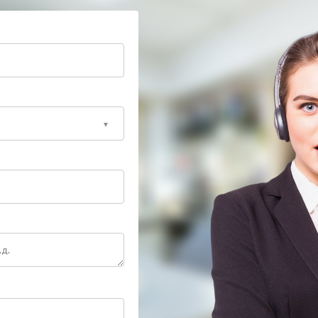
ервисный центр Zota. Специалисты проведут
нтакты и схему управления трансформатором. При
справного узла. Сервис Zota использует
 соответствие заводских параметров.
оза для подключенного оборудования и
офессионалам: это сохранит работоспособность ИБП