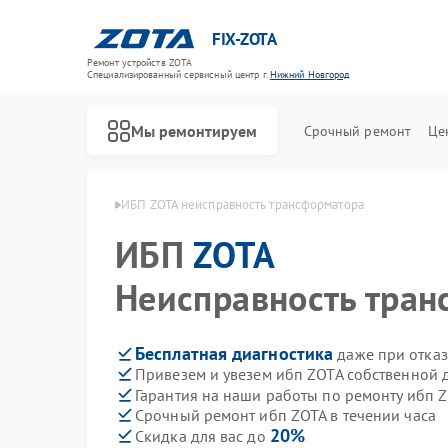
FIX-ZOTA
Ремонт устройств ZOTA
Специализированный cервисный центр г.
Нижний Новгород
Мы ремонтируем
Срочный ремонт
Це
в Нижнем Новгороде
ИБП ZOTA неисправность трансформатора
ИБП
ZOTA
Неисправность тран
Бесплатная диагностика
даже при отказ
Привезем и увезем ибп ZOTA собственной 
Гарантия на наши работы по ремонту ибп 
Срочный ремонт ибп ZOTA в течении часа
20%
Скидка для вас до