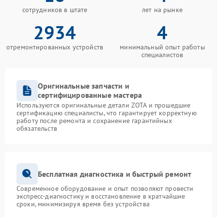
неисправностей и подбирать оптимальный способ
сотрудников в штате
лет на рынке
ремонта без затягивания сроков.
2934
4
Этапы выполнения работ
Процесс обслуживания строится по четкому
отремонтированных устройств
минимальный опыт работы
алгоритму:
специалистов
прием устройства и первичная диагностика;
согласование стоимости;
Оригинальные запчасти и
замена неисправных элементов;
сертифицированные мастера
финальное тестирование под нагрузкой.
Используются оригинальные детали ZOTA и прошедшие
Каждый этап сопровождается фиксацией
сертификацию специалисты, что гарантирует корректную
работу после ремонта и сохранение гарантийных
результатов, что гарантирует прозрачность
обязательств
взаимодействия.
Дополнительные услуги и
организация логистики
Бесплатная диагностика и быстрый ремонт
Доставка оборудования
Современное оборудование и опыт позволяют провести
экспресс-диагностику и восстановление в кратчайшие
При необходимости организуется курьерский
сроки, минимизируя время без устройства
выезд. Оборудование транспортируется в защитной