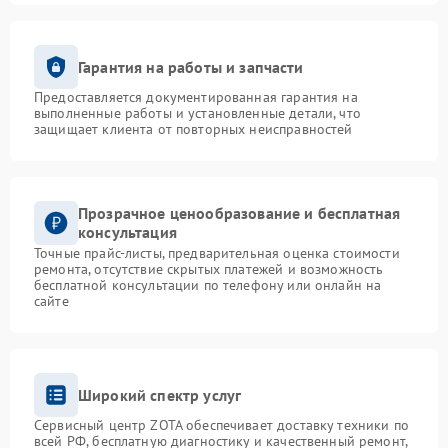
упаковке, что исключает риск повреждений в пути.
Сроки и поддержка клиентов
Гарантия на работы и запчасти
Большинство работ выполняется в кратчайшие
сроки при наличии комплектующих на складе.
Предоставляется документированная гарантия на
Консультации доступны на всех этапах
выполненные работы и установленные детали, что
защищает клиента от повторных неисправностей
обслуживания.
Связаться с нами можно по телефону +7 (831) 231-
05-25 или посетить сервисный центр по адресу
Полтавская улица, 15.
Прозрачное ценообразование и бесплатная
консультация
Точные прайс-листы, предварительная оценка стоимости
ремонта, отсутствие скрытых платежей и возможность
бесплатной консультации по телефону или онлайн на
сайте
Широкий спектр услуг
Сервисный центр ZOTA обеспечивает доставку техники по
всей РФ, бесплатную диагностику и качественный ремонт,