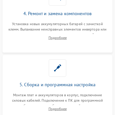
4. Ремонт и замена компонентов
Установка новых аккумуляторных батарей с зачисткой
клемм. Выпаивание неисправных элементов инвертора или
цепи зарядки и монтаж новых радиодеталей.
Подробнее
Восстановление поврежденных токоведущих дорожек и
замена реле.
5. Сборка и программная настройка
Монтаж плат и аккумуляторов в корпус, подключение
силовых кабелей. Подключение к ПК для программной
калибровки констант батареи, настройки порогов
Подробнее
срабатывания AVR и сброса счетчиков старения АКБ.