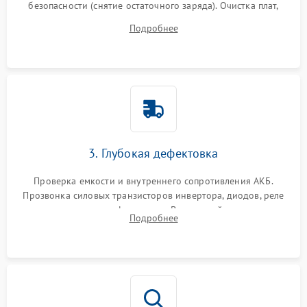
безопасности (снятие остаточного заряда). Очистка плат,
радиаторов и кулеров от пыли с помощью сжатого воздуха
Подробнее
и кистей для предотвращения перегрева и замыканий.
3. Глубокая дефектовка
Проверка емкости и внутреннего сопротивления АКБ.
Прозвонка силовых транзисторов инвертора, диодов, реле
переключения и трансформатора. Визуальный поиск вздутых
Подробнее
конденсаторов и прогаров на печатной плате.