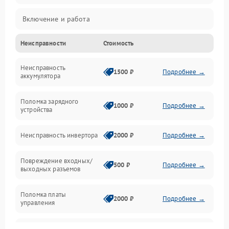
Включение и работа
Неисправности
Стоимость
Работа с нагрузкой
Неисправность
Звук и индикация
1500 ₽
Подробнее →
аккумулятора
Питание и режимы
Поломка зарядного
1000 ₽
Подробнее →
устройства
Интерфейсы и связь
Неисправность инвертора
2000 ₽
Подробнее →
Температура и эксплуатация
Повреждение входных/
500 ₽
Подробнее →
выходных разъемов
Механические повреждения
Поломка платы
Механика
2000 ₽
Подробнее →
управления
Неисправность